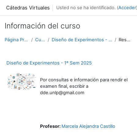
Salta al contenido principal
Cátedras Virtuales
Usted no se ha identificado. (
Acceder
Información del curso
Página Principal
Cursos
Diseño de Experimentos - 1º Sem 2025
Resumen
Diseño de Experimentos - 1º Sem 2025
Por consultas e información para rendir el
examen final, escribir a
dde.unlp@gmail.com
Profesor:
Marcela Alejandra Castillo