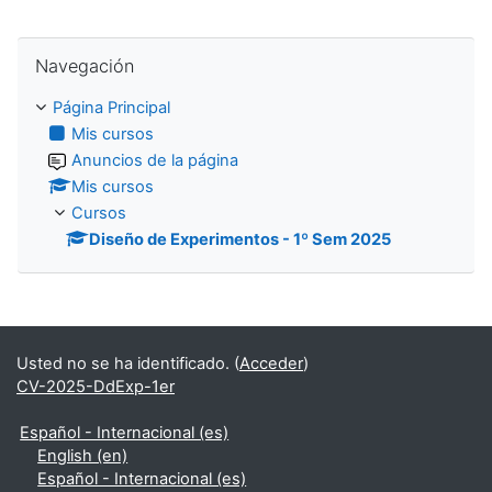
Salta Navegación
Navegación
Página Principal
Mis cursos
Anuncios de la página
Mis cursos
Cursos
Diseño de Experimentos - 1º Sem 2025
Usted no se ha identificado. (
Acceder
)
CV-2025-DdExp-1er
Español - Internacional ‎(es)‎
English ‎(en)‎
Español - Internacional ‎(es)‎