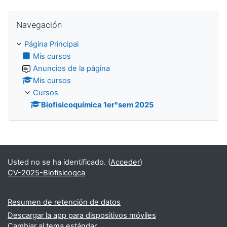
Salta Navegación
Navegación
Página Principal
Mis cursos
Anuncios de la página
Mis cursos
Cursos
Biofisicoquímica 1er°sem 2025
Usted no se ha identificado. (
Acceder
)
CV-2025-Biofisicoqca
Resumen de retención de datos
Descargar la app para dispositivos móviles
Cambiar al tema estándar