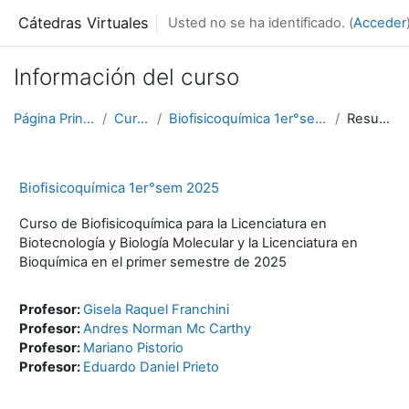
Salta al contenido principal
Cátedras Virtuales
Usted no se ha identificado. (
Acceder
Información del curso
Página Principal
Cursos
Biofisicoquímica 1er°sem 2025
Resumen
Biofisicoquímica 1er°sem 2025
Curso de Biofisicoquímica para la Licenciatura en
Biotecnología y Biología Molecular y la Licenciatura en
Bioquímica en el primer semestre de 2025
Profesor:
Gisela Raquel Franchini
Profesor:
Andres Norman Mc Carthy
Profesor:
Mariano Pistorio
Profesor:
Eduardo Daniel Prieto