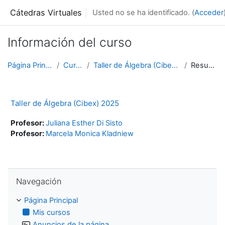
Salta al contenido principal
Cátedras Virtuales
Usted no se ha identificado. (
Acceder
Información del curso
Página Principal
Cursos
Taller de Álgebra (Cibex) 2025
Resumen
Taller de Álgebra (Cibex) 2025
Profesor:
Juliana Esther Di Sisto
Profesor:
Marcela Monica Kladniew
Salta Navegación
Navegación
Página Principal
Mis cursos
Anuncios de la página