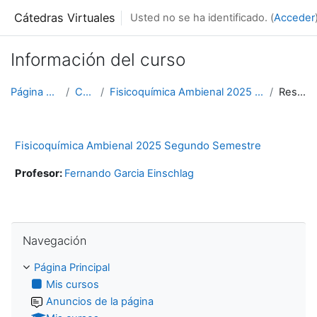
Salta al contenido principal
Cátedras Virtuales
Usted no se ha identificado. (
Acceder
Información del curso
Página Principal
Cursos
Fisicoquímica Ambienal 2025 Segundo Semestre
Resumen
Fisicoquímica Ambienal 2025 Segundo Semestre
Profesor:
Fernando Garcia Einschlag
Salta Navegación
Navegación
Página Principal
Mis cursos
Anuncios de la página