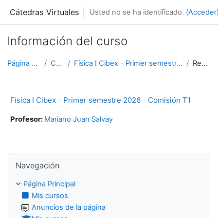
Salta al contenido principal
Cátedras Virtuales
Usted no se ha identificado. (
Acceder
Información del curso
Página Principal
Cursos
Física I Cibex - Primer semestre 2026 - Comisión T1
Resumen
Física I Cibex - Primer semestre 2026 - Comisión T1
Profesor:
Mariano Juan Salvay
Salta Navegación
Navegación
Página Principal
Mis cursos
Anuncios de la página