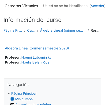
Salta al contenido principal
Cátedras Virtuales
Usted no se ha identificado. (
Acceder
Información del curso
Página Principal
Cursos
Álgebra Lineal (primer semestre 2026)
Resumen
Álgebra Lineal (primer semestre 2026)
Profesor:
Noemi Lubomirsky
Profesor:
Noelia Belen Rios
Salta Navegación
Navegación
Página Principal
Mis cursos
Anuncios de la página