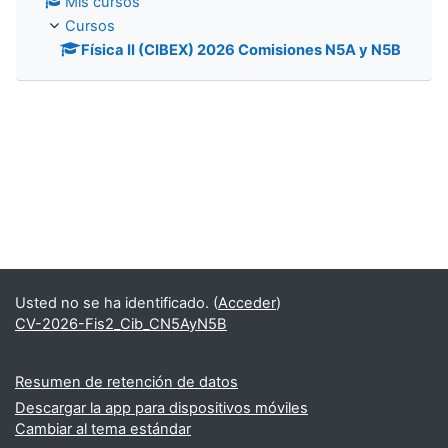
Mis cursos
Cursos
Física II (CIBEX) 2026 Comisiones N5A y N5B
Usted no se ha identificado. (
Acceder
)
CV-2026-Fis2_Cib_CN5AyN5B
Resumen de retención de datos
Descargar la app para dispositivos móviles
Cambiar al tema estándar