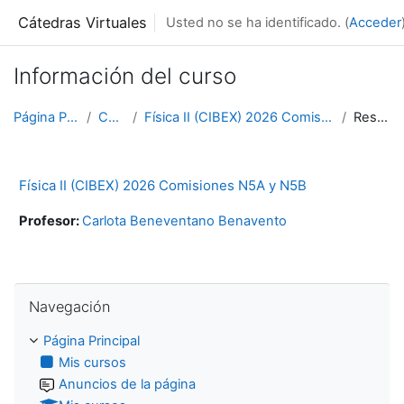
Salta al contenido principal
Cátedras Virtuales
Usted no se ha identificado. (
Acceder
Información del curso
Página Principal
Cursos
Física II (CIBEX) 2026 Comisiones N5A y N5B
Resumen
Física II (CIBEX) 2026 Comisiones N5A y N5B
Profesor:
Carlota Beneventano Benavento
Salta Navegación
Navegación
Página Principal
Mis cursos
Anuncios de la página