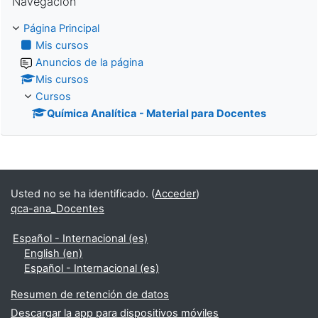
Navegación
Página Principal
Mis cursos
Anuncios de la página
Mis cursos
Cursos
Química Analítica - Material para Docentes
Usted no se ha identificado. (
Acceder
)
qca-ana_Docentes
Español - Internacional ‎(es)‎
English ‎(en)‎
Español - Internacional ‎(es)‎
Resumen de retención de datos
Descargar la app para dispositivos móviles