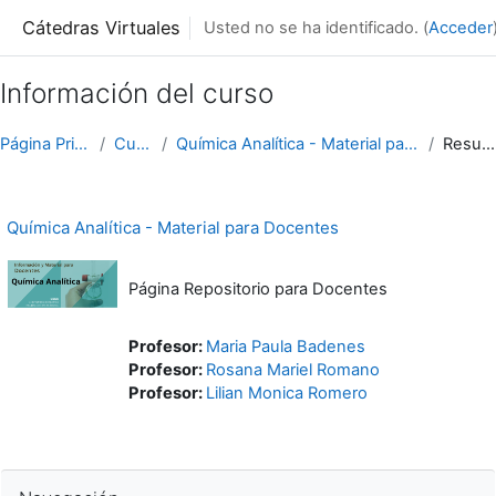
Salta al contenido principal
Cátedras Virtuales
Usted no se ha identificado. (
Acceder
Información del curso
Página Principal
Cursos
Química Analítica - Material para Docentes
Resumen
Química Analítica - Material para Docentes
Página Repositorio para Docentes
Profesor:
Maria Paula Badenes
Profesor:
Rosana Mariel Romano
Profesor:
Lilian Monica Romero
Salta Navegación