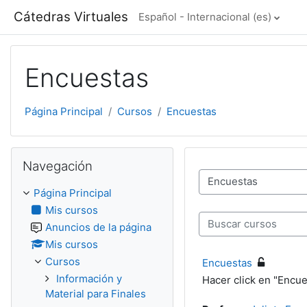
Salta al contenido principal
Cátedras Virtuales
Español - Internacional ‎(es)‎
Encuestas
Página Principal
Cursos
Encuestas
Salta Navegación
Navegación
Categorías
Página Principal
Mis cursos
Anuncios de la página
Buscar cursos
Mis cursos
Cursos
Encuestas
Información y
Hacer click en "Encue
Material para Finales