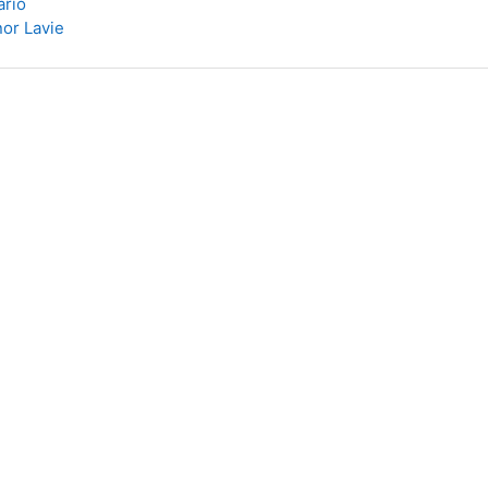
ario
nor Lavie