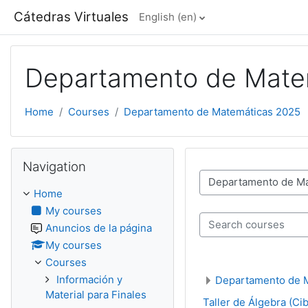
Skip to main content
Cátedras Virtuales
English ‎(en)‎
Departamento de Mate
Home
Courses
Departamento de Matemáticas 2025
Skip Navigation
Navigation
Course categories
Home
My courses
Anuncios de la página
Search courses
My courses
Courses
Información y
Departamento de 
Material para Finales
Taller de Álgebra (Ci