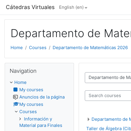
Skip to main content
Cátedras Virtuales
English ‎(en)‎
Departamento de Mate
Home
Courses
Departamento de Matemáticas 2026
Skip Navigation
Navigation
Course categories
Home
My courses
Anuncios de la página
Search courses
My courses
Courses
Información y
Departamento de 
Material para Finales
Taller de Álgebra (Ci