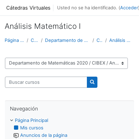
Salta al contenido principal
Cátedras Virtuales
Usted no se ha identificado. (
Acceder
Análisis Matemático I
Página Principal
Cursos
Departamento de Matemáticas 2020
CIBEX
Análisis Matemático I
Categorías
Buscar cursos
Buscar cursos
Salta Navegación
Navegación
Página Principal
Mis cursos
Anuncios de la página